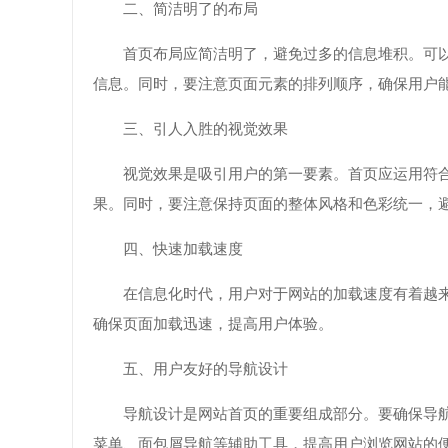
二、简洁明了的布局
首页布局应简洁明了，避免过多的信息堆积。可
信息。同时，要注意页面元素的排列顺序，确保用户
三、引人入胜的视觉效果
视觉效果是吸引用户的第一要素。首页应运用符
果。同时，要注意保持页面的整体风格和色彩统一，
四、快速加载速度
在信息化时代，用户对于网站的加载速度有着越
确保页面加载迅速，提高用户体验。
五、用户友好的导航设计
导航设计是网站首页的重要组成部分。要确保导
菜单、面包屑导航等辅助工具，提高用户浏览网站的