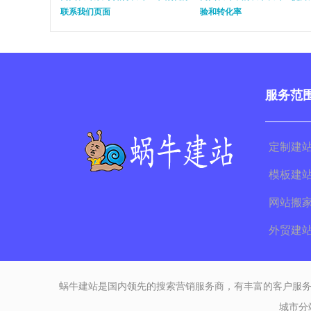
联系我们页面
验和转化率
服务范
定制建
模板建
网站搬
外贸建
蜗牛建站是国内领先的搜索营销服务商，有丰富的客户服务
城市分