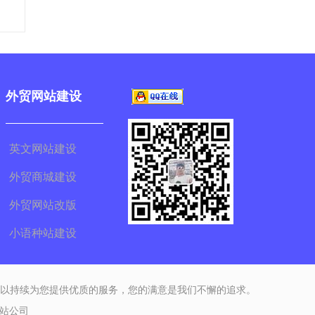
外贸网站建设
英文网站建设
外贸商城建设
外贸网站改版
小语种站建设
可以持续为您提供优质的服务，您的满意是我们不懈的追求。
站公司