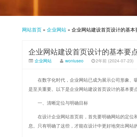
网站首页
»
企业网站
»
企业网站建设首页设计的基本
企业网站建设首页设计的基本要
企业网站
woniuseo
2年前 (2024-07-23)
在数字化时代，企业网站已成为展示公司形象、吸
是至关重要。以下是企业网站建设首页设计的基本要
一、清晰定位与明确目标
在设计企业网站首页前，首先要明确网站的定位
息。只有明确了这些，才能在设计中更好地突出网站