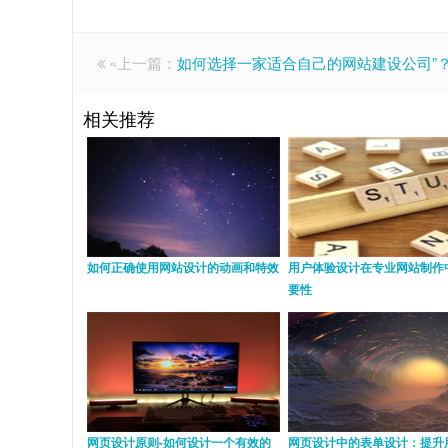
«上一篇：
如何选择一家适合自己的网站建设公司”
相关推荐
如何正确使用网站设计的动画和特效
用户体验设计在专业网站制作
要性
网页设计原则-如何设计一个有效的
网页设计中的表单设计：提升