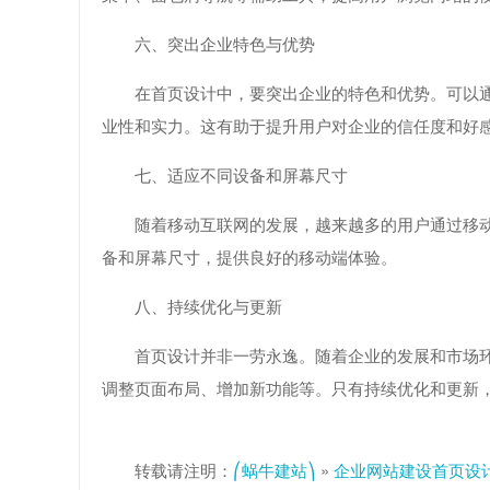
六、突出企业特色与优势
在首页设计中，要突出企业的特色和优势。可以
业性和实力。这有助于提升用户对企业的信任度和好
七、适应不同设备和屏幕尺寸
随着移动互联网的发展，越来越多的用户通过移
备和屏幕尺寸，提供良好的移动端体验。
八、持续优化与更新
首页设计并非一劳永逸。随着企业的发展和市场
调整页面布局、增加新功能等。只有持续优化和更新
转载请注明：
⎛蜗牛建站⎞
»
企业网站建设首页设