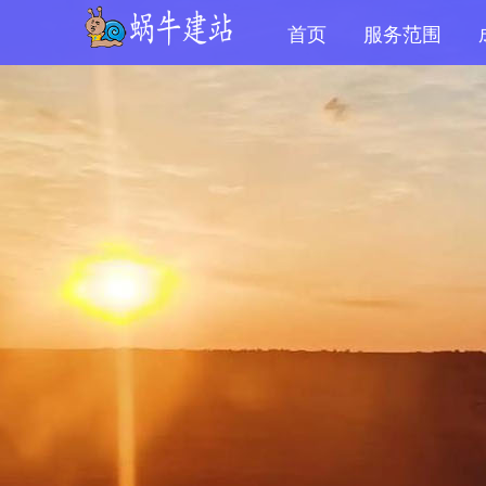
首页
服务范围