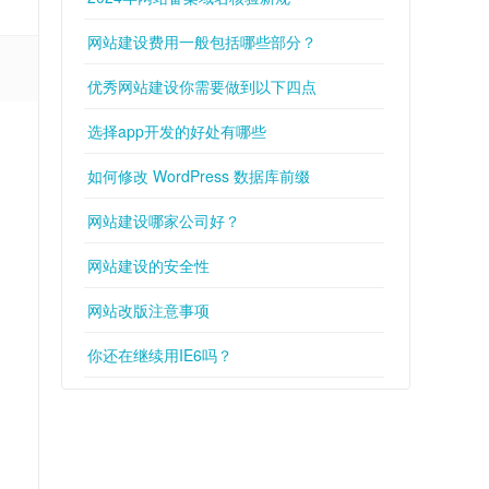
网站建设费用一般包括哪些部分？
优秀网站建设你需要做到以下四点
选择app开发的好处有哪些
如何修改 WordPress 数据库前缀
网站建设哪家公司好？
网站建设的安全性
网站改版注意事项
你还在继续用IE6吗？