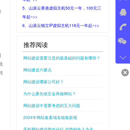
5、山滚云香港虚拟主机50元一年，100元三
部
在线
年起~>>
我
6、山滚云独立IP虚拟主机118元一年起~>>
，
在
推荐阅读
网
微信
网站建设需要注意的最基础的问题有哪些？
统
gans
网站建设六要点
性
qq
网站建设哪家公司好？
549
为什么要先收定金再做网站？
网站建设中需要考虑的五大问题
2024年网站备案域名核验新规
手机网站建设势在必行,趋势则先入为主